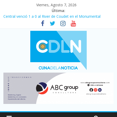
Viernes, Agosto 7, 2026
Última:
Central venció 1 a 0 al River de Coudet en el Monumental
La morosidad alcanzó su nivel más alto en dos décadas y ya
afecta a 400 mil deudores en Santa Fe
Desde que asumió Milei cerraron 41.000 kioscos: el sector
denuncia crisis como en 2001
Vacaciones de invierno con más movimiento y consumo
turístico: 4,6 millones de personas viajaron por el país, un 5,9%
más que en 2025
Fuerte caída de la venta de autos usados en julio: bajó un 12,6%
interanual