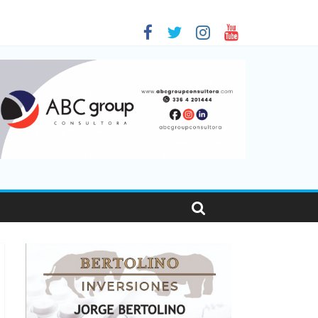
en Santa Fe
as viajaron por el país, un 5,9% más que en 2025