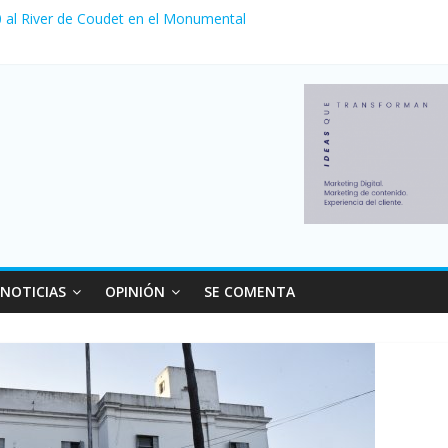
 0 al River de Coudet en el Monumental
zó su nivel más alto en dos décadas y ya afecta a 400 mil deudores 
ilei cerraron 41.000 kioscos: el sector denuncia crisis como en 2001
erno con más movimiento y consumo turístico: 4,6 millones de person
venta de autos usados en julio: bajó un 12,6% interanual
NOTICIAS
OPINIÓN
SE COMENTA