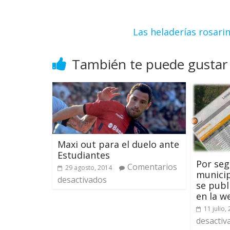
Las heladerías rosari
También te puede gustar
Maxi out para el duelo ante
Estudiantes
Por seg
Comentarios
29 agosto, 2014
municip
desactivados
se publ
en la w
11 julio,
desactiv