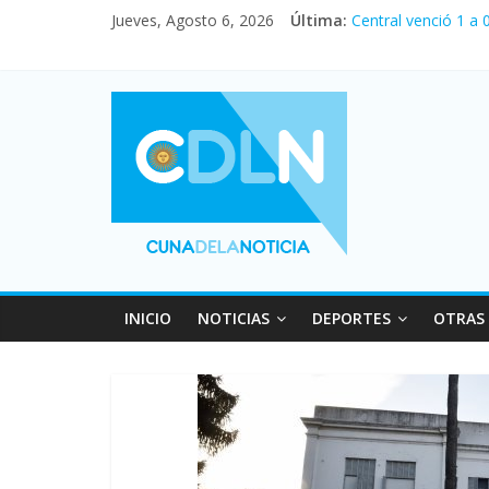
Jueves, Agosto 6, 2026
Última:
Central venció 1 a
La morosidad alcan
Desde que asumió M
Vacaciones de invi
Fuerte caída de la 
INICIO
NOTICIAS
DEPORTES
OTRAS 