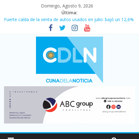
Domingo, Agosto 9, 2026
Última:
Fuerte caída de la venta de autos usados en julio: bajó un 12,6%
interanual
El agro argentino logró un récord histórico de exportaciones en
el primer semestre de 2026
La morosidad alcanzó su nivel más alto en dos décadas y ya
afecta a 400 mil deudores en Santa Fe
Desde que asumió Milei cerraron 41.000 kioscos: el sector
denuncia crisis como en 2001
Vacaciones de invierno con más movimiento y consumo
turístico: 4,6 millones de personas viajaron por el país, un 5,9%
más que en 2025