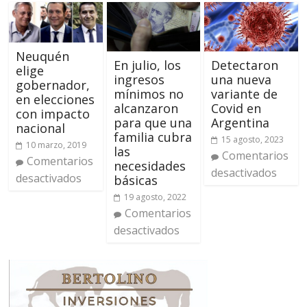
Neuquén
En julio, los
Detectaron
elige
ingresos
una nueva
gobernador,
mínimos no
variante de
en elecciones
alcanzaron
Covid en
con impacto
para que una
Argentina
nacional
familia cubra
15 agosto, 2023
10 marzo, 2019
las
Comentarios
Comentarios
necesidades
desactivados
desactivados
básicas
19 agosto, 2022
Comentarios
desactivados