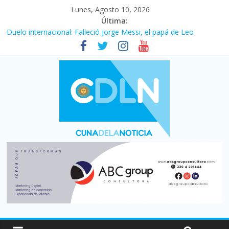
Lunes, Agosto 10, 2026
Última:
Duelo internacional: Falleció Jorge Messi, el papá de Leo
El consumo sigue frenado: las ventas minoristas cayeron 3,8 en
julio y acumulan siete meses en baja
Newell’s cayó 2 a 1 ante Defensa y Justicia en Florencio Varela
por la cuarta fecha del Clausura
El agro argentino logró un récord histórico de exportaciones en
el primer semestre de 2026
La construcción cayó 4,1% en junio y registró su cuarta baja del
año