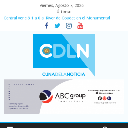
Viernes, Agosto 7, 2026
Última:
Central venció 1 a 0 al River de Coudet en el Monumental
La morosidad alcanzó su nivel más alto en dos décadas y ya
afecta a 400 mil deudores en Santa Fe
Desde que asumió Milei cerraron 41.000 kioscos: el sector
denuncia crisis como en 2001
Vacaciones de invierno con más movimiento y consumo
turístico: 4,6 millones de personas viajaron por el país, un 5,9%
más que en 2025
Fuerte caída de la venta de autos usados en julio: bajó un 12,6%
interanual