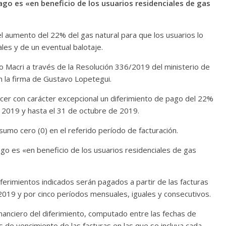
go es «en beneficio de los usuarios residenciales de gas
del aumento del 22% del gas natural para que los usuarios lo
es y de un eventual balotaje.
io Macri a través de la Resolución 336/2019 del ministerio de
n la firma de Gustavo Lopetegui.
ecer con carácter excepcional un diferimiento de pago del 22%
de 2019 y hasta el 31 de octubre de 2019.
sumo cero (0) en el referido período de facturación.
go es «en beneficio de los usuarios residenciales de gas
ferimientos indicados serán pagados a partir de las facturas
2019 y por cinco períodos mensuales, iguales y consecutivos.
inanciero del diferimiento, computado entre las fechas de
as de vencimiento de las facturas en las que se incluya cada