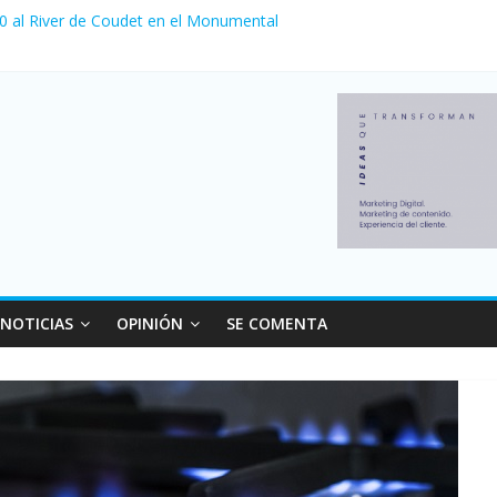
 0 al River de Coudet en el Monumental
nzó su nivel más alto en dos décadas y ya afecta a 400 mil deudores
ilei cerraron 41.000 kioscos: el sector denuncia crisis como en 200
erno con más movimiento y consumo turístico: 4,6 millones de perso
 venta de autos usados en julio: bajó un 12,6% interanual
NOTICIAS
OPINIÓN
SE COMENTA