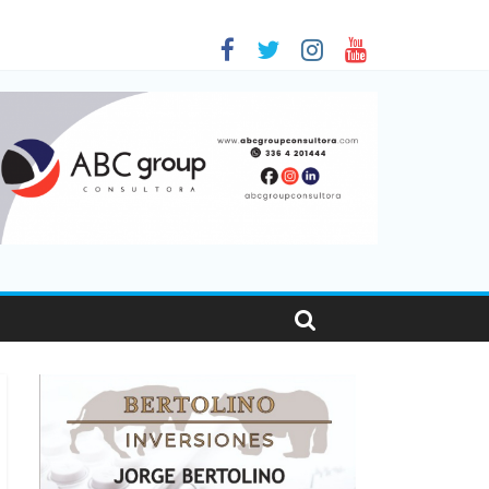
 en Santa Fe
1
nas viajaron por el país, un 5,9% más que en 2025