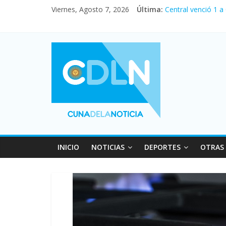
Viernes, Agosto 7, 2026
Última:
Central venció 1 a
La morosidad alca
Desde que asumió M
Vacaciones de invi
Fuerte caída de la
INICIO
NOTICIAS
DEPORTES
OTRAS 