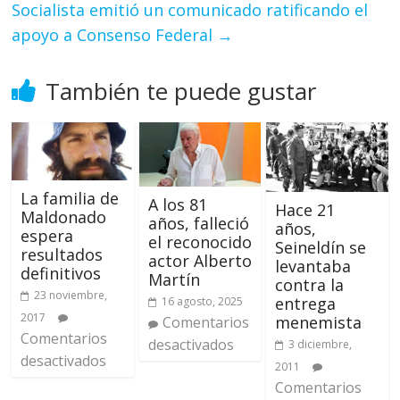
Socialista emitió un comunicado ratificando el
apoyo a Consenso Federal
→
También te puede gustar
La familia de
A los 81
Hace 21
Maldonado
años, falleció
años,
espera
el reconocido
Seineldín se
resultados
actor Alberto
levantaba
definitivos
Martín
contra la
23 noviembre,
entrega
16 agosto, 2025
2017
menemista
Comentarios
Comentarios
desactivados
3 diciembre,
desactivados
2011
Comentarios