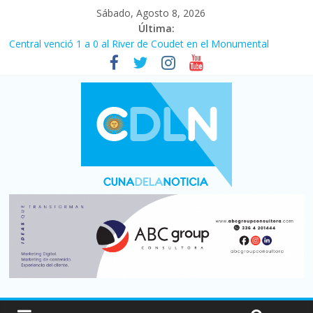
Sábado, Agosto 8, 2026
Última:
Central venció 1 a 0 al River de Coudet en el Monumental
La morosidad alcanzó su nivel más alto en dos décadas y ya
afecta a 400 mil deudores en Santa Fe
Desde que asumió Milei cerraron 41.000 kioscos: el sector
denuncia crisis como en 2001
Vacaciones de invierno con más movimiento y consumo
turístico: 4,6 millones de personas viajaron por el país, un 5,9%
más que en 2025
Fuerte caída de la venta de autos usados en julio: bajó un 12,6%
interanual