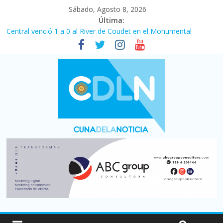
Sábado, Agosto 8, 2026
Última:
Central venció 1 a 0 al River de Coudet en el Monumental
La morosidad alcanzó su nivel más alto en dos décadas y ya
afecta a 400 mil deudores en Santa Fe
Desde que asumió Milei cerraron 41.000 kioscos: el sector
denuncia crisis como en 2001
Vacaciones de invierno con más movimiento y consumo
turístico: 4,6 millones de personas viajaron por el país, un 5,9%
más que en 2025
Fuerte caída de la venta de autos usados en julio: bajó un 12,6%
interanual