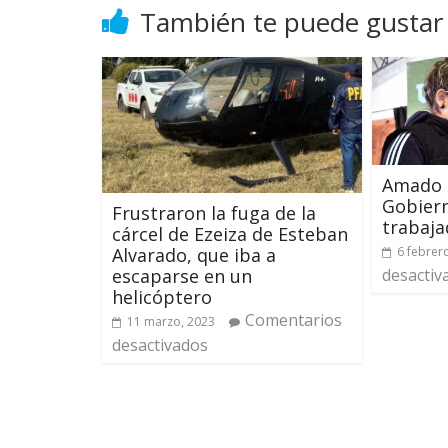
También te puede gustar
Amado 
Gobiern
Frustraron la fuga de la
trabaja
cárcel de Ezeiza de Esteban
6 febrer
Alvarado, que iba a
desactiv
escaparse en un
helicóptero
Comentarios
11 marzo, 2023
desactivados