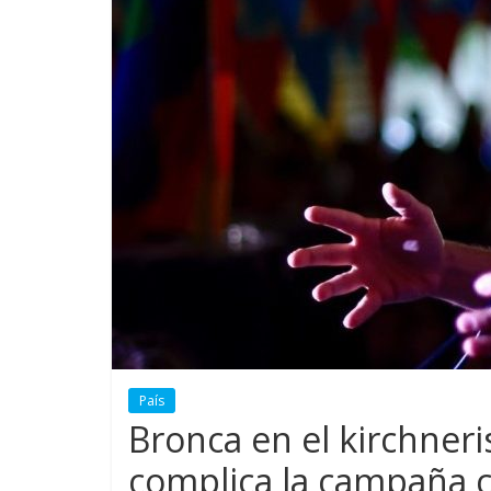
País
Bronca en el kirchner
complica la campaña c