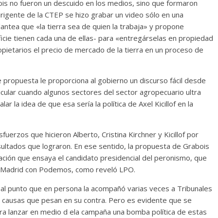
is no fueron un descuido en los medios, sino que formaron
irigente de la CTEP se hizo grabar un video sólo en una
ntea que «la tierra sea de quien la trabaja» y propone
icie tienen cada una de ellas- para «entregárselas en propiedad
pietarios el precio de mercado de la tierra en un proceso de
 propuesta le proporciona al gobierno un discurso fácil desde
cular cuando algunos sectores del sector agropecuario ultra
lar la idea de que esa sería la política de Axel Kicillof en la
uerzos que hicieron Alberto, Cristina Kirchner y Kicillof por
ltados que lograron. En ese sentido, la propuesta de Grabois
ación que ensaya el candidato presidencial del peronismo, que
en Madrid con Podemos, como reveló LPO.
a, al punto que en persona la acompañó varias veces a Tribunales
as causas que pesan en su contra. Pero es evidente que se
para lanzar en medio d ela campaña una bomba política de estas