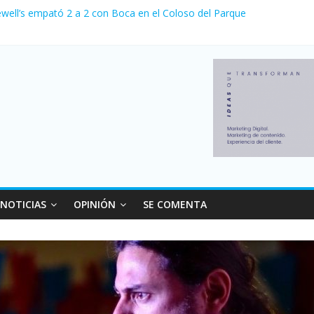
ewell’s empató 2 a 2 con Boca en el Coloso del Parque
erno con más movimiento y consumo turístico: 4,6 millones de person
venta de autos usados en julio: bajó un 12,6% interanual
 0 al River de Coudet en el Monumental
relaciones con el Gobierno nacional
NOTICIAS
OPINIÓN
SE COMENTA