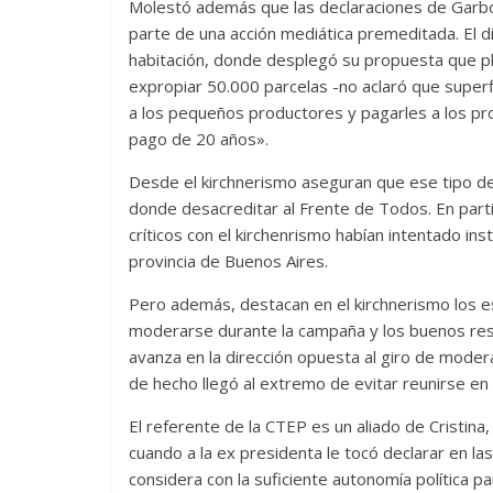
Molestó además que las declaraciones de Garbo
parte de una acción mediática premeditada. El d
habitación, donde desplegó su propuesta que pla
expropiar 50.000 parcelas -no aclaró que superf
a los pequeños productores y pagarles a los pro
pago de 20 años».
Desde el kirchnerismo aseguran que ese tipo de
donde desacreditar al Frente de Todos. En parti
críticos con el kirchenrismo habían intentado insta
provincia de Buenos Aires.
Pero además, destacan en el kirchnerismo los esf
moderarse durante la campaña y los buenos resu
avanza en la dirección opuesta al giro de moder
de hecho llegó al extremo de evitar reunirse 
El referente de la CTEP es un aliado de Cristin
cuando a la ex presidenta le tocó declarar en l
considera con la suficiente autonomía política 