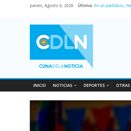
Jueves, Agosto 6, 2026
Última:
En un partidazo, N
Vacaciones de invi
Fuerte caída de la 
Central venció 1 a
Pullaro mejora sus 
INICIO
NOTICIAS
DEPORTES
OTRAS 