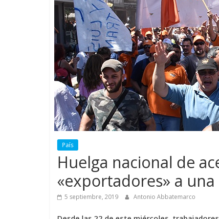
País
Huelga nacional de ac
«exportadores» a una r
5 septiembre, 2019
Antonio Abbatemarco
Desde las 22 de este miércoles, trabajadore