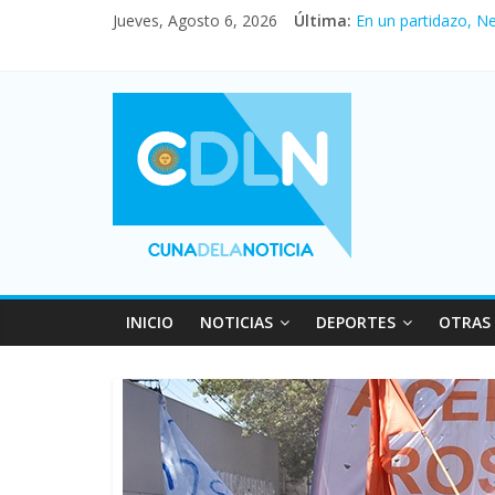
Jueves, Agosto 6, 2026
Última:
En un partidazo, N
Vacaciones de invi
Fuerte caída de la 
Central venció 1 a
Pullaro mejora sus 
INICIO
NOTICIAS
DEPORTES
OTRAS 