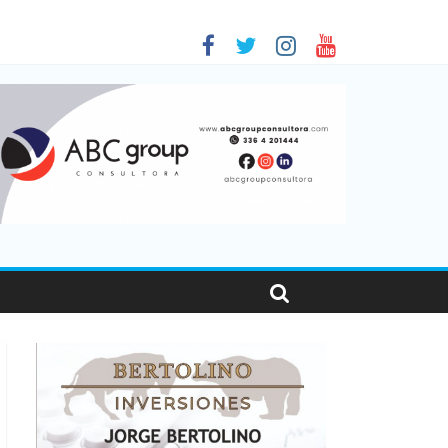
as viajaron por el país, un 5,9% más que en 2025