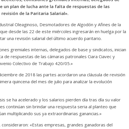
e un plan de lucha ante la falta de respuestas de las
evisión de la Paritaria Salarial».
dustrial Oleaginoso, Desmotadores de Algodón y Afines de la
ó que desde las 22 de este miércoles ingresarán en huelga por la
 una revisión salarial del último acuerdo paritario.
nes gremiales internas, delegados de base y sindicatos, inician
lta de respuestas de las cámaras patronales Ciara Ciavec y
 Convenio Colectivo de Trabajo 420/05.»
 diciembre de 2018 las partes acordaron una cláusula de revisión
imera quincena del mes de julio para analizar la evolución
is se ha acelerado y los salarios pierden día tras día su valor
les continúan sin brindar una respuesta seria al planteo que
úan multiplicando sus ya extraordinarias ganancias.»
, consideraron: «Estas empresas, grandes ganadoras del