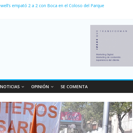
ewell’s empató 2 a 2 con Boca en el Coloso del Parque
erno con más movimiento y consumo turístico: 4,6 millones de person
venta de autos usados en julio: bajó un 12,6% interanual
 0 al River de Coudet en el Monumental
relaciones con el Gobierno nacional
NOTICIAS
OPINIÓN
SE COMENTA