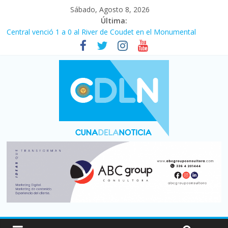
Sábado, Agosto 8, 2026
Última:
Central venció 1 a 0 al River de Coudet en el Monumental
La morosidad alcanzó su nivel más alto en dos décadas y ya
afecta a 400 mil deudores en Santa Fe
Desde que asumió Milei cerraron 41.000 kioscos: el sector
denuncia crisis como en 2001
Vacaciones de invierno con más movimiento y consumo
turístico: 4,6 millones de personas viajaron por el país, un 5,9%
más que en 2025
Fuerte caída de la venta de autos usados en julio: bajó un 12,6%
interanual