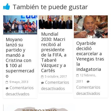
También te puede gustar
Mundial
2030: Macri
Moyano
Oyarbide
recibió al
lanzó su
decidió
presidente
partido y
excarcelar a
de la FIFA, a
mandó a
Venegas tras
Tabaré
Cristina con
la
Vázquez y a
$ 100 al
indagatoria
Cartés
supermercad
o
12 febrero,
5 octubre, 2017
2011
Comentarios
9 mayo, 2013
Comentarios
Comentarios
desactivados
desactivados
desactivados