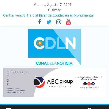
Viernes, Agosto 7, 2026
Última:
Central venció 1 a 0 al River de Coudet en el Monumental
La morosidad alcanzó su nivel más alto en dos décadas y ya
afecta a 400 mil deudores en Santa Fe
Desde que asumió Milei cerraron 41.000 kioscos: el sector
denuncia crisis como en 2001
Vacaciones de invierno con más movimiento y consumo
turístico: 4,6 millones de personas viajaron por el país, un 5,9%
más que en 2025
Fuerte caída de la venta de autos usados en julio: bajó un 12,6%
interanual