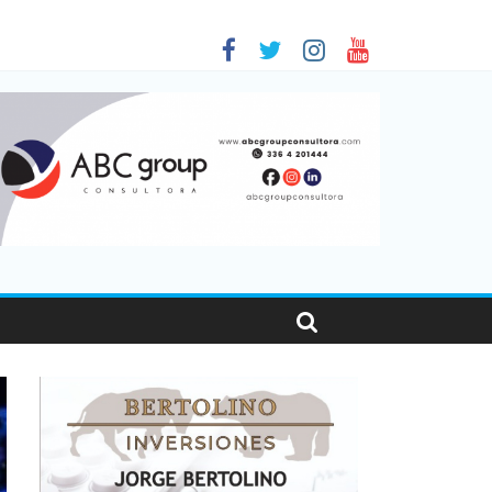
 en Santa Fe
01
nas viajaron por el país, un 5,9% más que en 2025