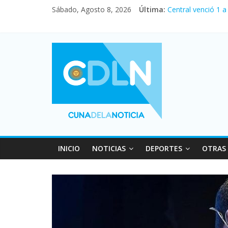
Sábado, Agosto 8, 2026
Última:
Central venció 1 
La morosidad alca
Desde que asumió 
Vacaciones de inv
Fuerte caída de la
INICIO
NOTICIAS
DEPORTES
OTRAS 