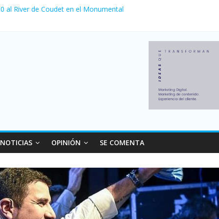
a 0 al River de Coudet en el Monumental
nzó su nivel más alto en dos décadas y ya afecta a 400 mil deudores
Milei cerraron 41.000 kioscos: el sector denuncia crisis como en 20
ierno con más movimiento y consumo turístico: 4,6 millones de perso
 venta de autos usados en julio: bajó un 12,6% interanual
NOTICIAS
OPINIÓN
SE COMENTA