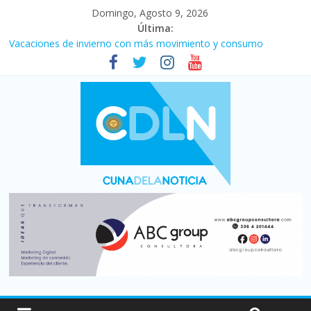
Domingo, Agosto 9, 2026
Última:
Vacaciones de invierno con más movimiento y consumo
turístico: 4,6 millones de personas viajaron por el país, un 5,9%
más que en 2025
El agro argentino logró un récord histórico de exportaciones en
el primer semestre de 2026
Duelo internacional: Falleció Jorge Messi, el papá de Leo
La morosidad alcanzó su nivel más alto en dos décadas y ya
afecta a 400 mil deudores en Santa Fe
Desde que asumió Milei cerraron 41.000 kioscos: el sector
denuncia crisis como en 2001