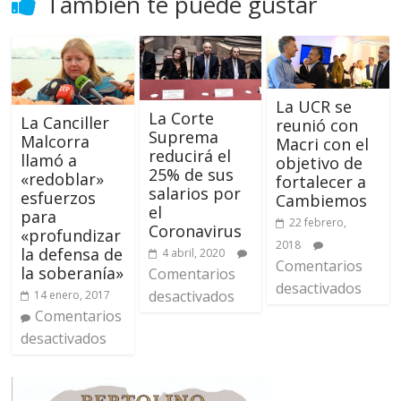
También te puede gustar
La UCR se
La Corte
La Canciller
reunió con
Suprema
Malcorra
Macri con el
reducirá el
llamó a
objetivo de
25% de sus
«redoblar»
fortalecer a
salarios por
esfuerzos
Cambiemos
el
para
22 febrero,
Coronavirus
«profundizar
2018
la defensa de
4 abril, 2020
Comentarios
la soberanía»
Comentarios
desactivados
desactivados
14 enero, 2017
Comentarios
desactivados