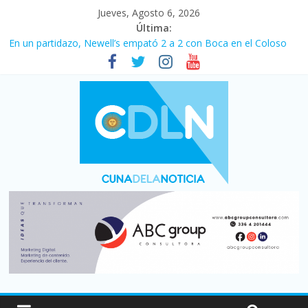
Jueves, Agosto 6, 2026
Última:
En un partidazo, Newell’s empató 2 a 2 con Boca en el Coloso
del Parque
Vacaciones de invierno con más movimiento y consumo
turístico: 4,6 millones de personas viajaron por el país, un 5,9%
más que en 2025
Fuerte caída de la venta de autos usados en julio: bajó un 12,6%
interanual
Central venció 1 a 0 al River de Coudet en el Monumental
Pullaro mejora sus relaciones con el Gobierno nacional