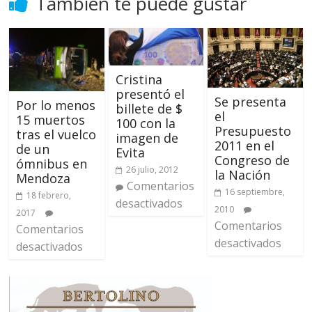
También te puede gustar
Cristina
presentó el
Se presenta
Por lo menos
billete de $
el
15 muertos
100 con la
Presupuesto
tras el vuelco
imagen de
2011 en el
de un
Evita
Congreso de
ómnibus en
26 julio, 2012
la Nación
Mendoza
Comentarios
16 septiembre,
18 febrero,
desactivados
2010
2017
Comentarios
Comentarios
desactivados
desactivados