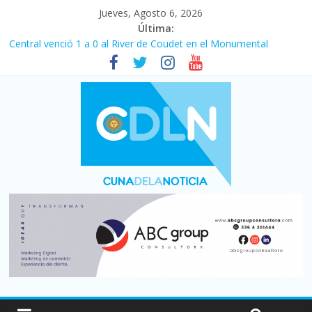
Jueves, Agosto 6, 2026
Última:
Central venció 1 a 0 al River de Coudet en el Monumental
La morosidad alcanzó su nivel más alto en dos décadas y ya
afecta a 400 mil deudores en Santa Fe
Desde que asumió Milei cerraron 41.000 kioscos: el sector
denuncia crisis como en 2001
Vacaciones de invierno con más movimiento y consumo
turístico: 4,6 millones de personas viajaron por el país, un 5,9%
más que en 2025
Fuerte caída de la venta de autos usados en julio: bajó un 12,6%
interanual