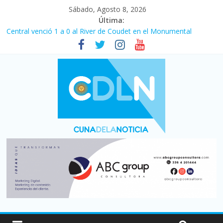
Sábado, Agosto 8, 2026
Última:
Central venció 1 a 0 al River de Coudet en el Monumental
La morosidad alcanzó su nivel más alto en dos décadas y ya
afecta a 400 mil deudores en Santa Fe
Desde que asumió Milei cerraron 41.000 kioscos: el sector
denuncia crisis como en 2001
Vacaciones de invierno con más movimiento y consumo
turístico: 4,6 millones de personas viajaron por el país, un 5,9%
más que en 2025
Fuerte caída de la venta de autos usados en julio: bajó un 12,6%
interanual