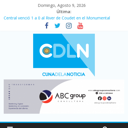
Domingo, Agosto 9, 2026
Última:
Central venció 1 a 0 al River de Coudet en el Monumental
La morosidad alcanzó su nivel más alto en dos décadas y ya
afecta a 400 mil deudores en Santa Fe
Desde que asumió Milei cerraron 41.000 kioscos: el sector
denuncia crisis como en 2001
Vacaciones de invierno con más movimiento y consumo
turístico: 4,6 millones de personas viajaron por el país, un 5,9%
más que en 2025
Fuerte caída de la venta de autos usados en julio: bajó un 12,6%
interanual