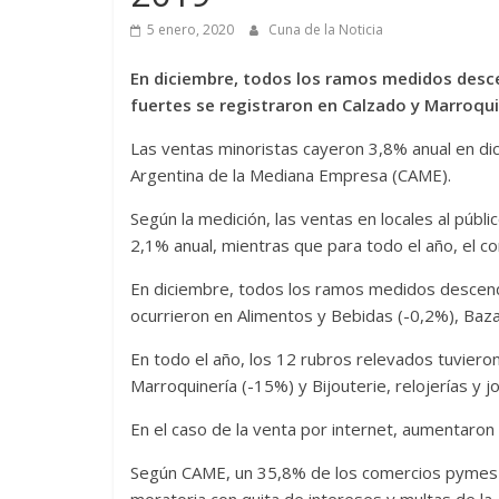
5 enero, 2020
Cuna de la Noticia
En diciembre, todos los ramos medidos desc
fuertes se registraron en Calzado y Marroquine
Las ventas minoristas cayeron 3,8% anual en di
Argentina de la Mediana Empresa (CAME).
Según la medición, las ventas en locales al públ
2,1% anual, mientras que para todo el año, el co
En diciembre, todos los ramos medidos descendi
ocurrieron en Alimentos y Bebidas (-0,2%), Baza
En todo el año, los 12 rubros relevados tuvier
Marroquinería (-15%) y Bijouterie, relojerías y j
En el caso de la venta por internet, aumentaron
Según CAME, un 35,8% de los comercios pymes r
moratoria con quita de intereses y multas de la 