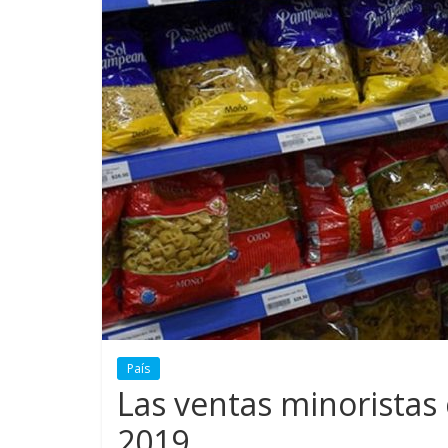
País
Las ventas minoristas 
2019