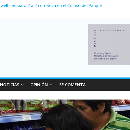
ewell’s empató 2 a 2 con Boca en el Coloso del Parque
erno con más movimiento y consumo turístico: 4,6 millones de person
venta de autos usados en julio: bajó un 12,6% interanual
 0 al River de Coudet en el Monumental
relaciones con el Gobierno nacional
NOTICIAS
OPINIÓN
SE COMENTA