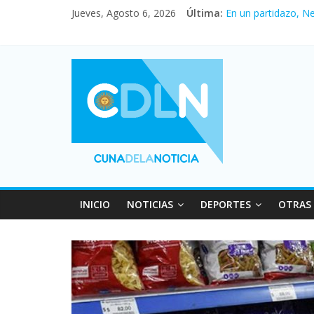
Jueves, Agosto 6, 2026
Última:
En un partidazo, N
Vacaciones de invi
Fuerte caída de la 
Central venció 1 a
Pullaro mejora sus 
INICIO
NOTICIAS
DEPORTES
OTRAS 