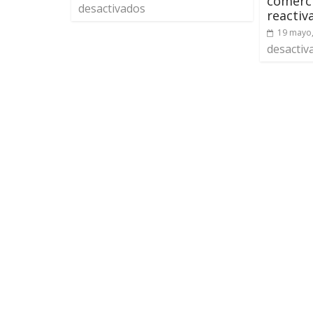
comerc
desactivados
reactiv
19 mayo
desactiv