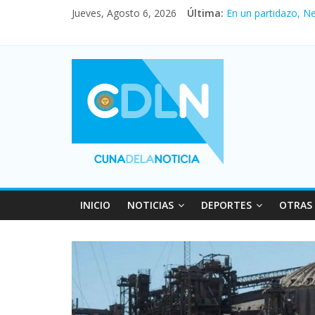
Jueves, Agosto 6, 2026
Última:
En un partidazo, N
Vacaciones de invi
Fuerte caída de la 
Central venció 1 a
Pullaro mejora sus 
INICIO
NOTICIAS
DEPORTES
OTRAS 