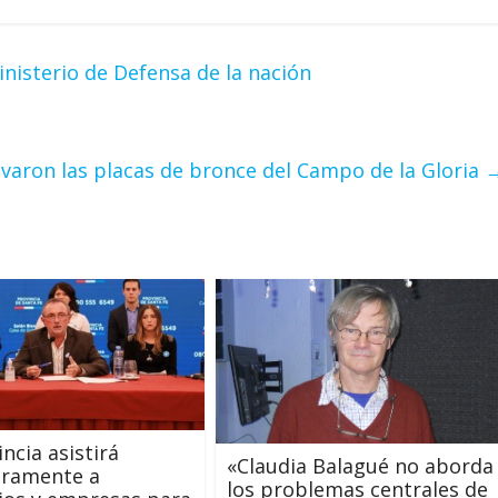
nisterio de Defensa de la nación
evaron las placas de bronce del Campo de la Gloria
ncia asistirá
«Claudia Balagué no aborda
eramente a
los problemas centrales de