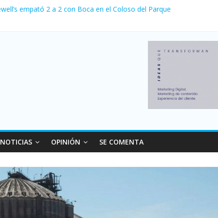
ewell’s empató 2 a 2 con Boca en el Coloso del Parque
erno con más movimiento y consumo turístico: 4,6 millones de person
venta de autos usados en julio: bajó un 12,6% interanual
 0 al River de Coudet en el Monumental
relaciones con el Gobierno nacional
NOTICIAS
OPINIÓN
SE COMENTA