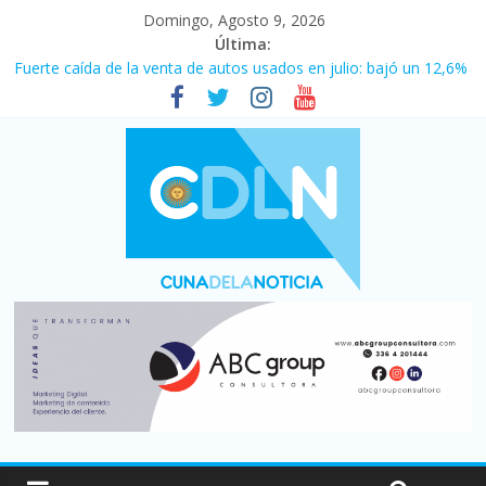
Domingo, Agosto 9, 2026
Última:
Vacaciones de invierno con más movimiento y consumo
turístico: 4,6 millones de personas viajaron por el país, un 5,9%
más que en 2025
Fuerte caída de la venta de autos usados en julio: bajó un 12,6%
interanual
El agro argentino logró un récord histórico de exportaciones en
el primer semestre de 2026
La morosidad alcanzó su nivel más alto en dos décadas y ya
afecta a 400 mil deudores en Santa Fe
Desde que asumió Milei cerraron 41.000 kioscos: el sector
denuncia crisis como en 2001