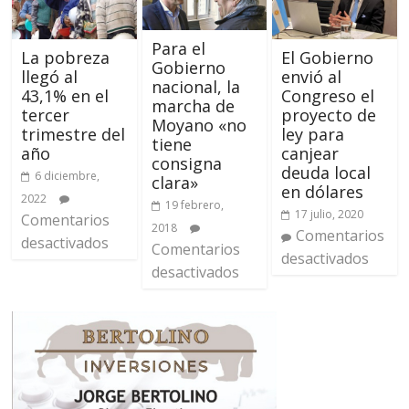
Para el
La pobreza
El Gobierno
Gobierno
llegó al
envió al
nacional, la
43,1% en el
Congreso el
marcha de
tercer
proyecto de
Moyano «no
trimestre del
ley para
tiene
año
canjear
consigna
deuda local
6 diciembre,
clara»
en dólares
2022
19 febrero,
17 julio, 2020
Comentarios
2018
Comentarios
desactivados
Comentarios
desactivados
desactivados