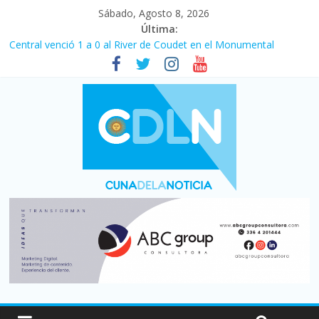
Sábado, Agosto 8, 2026
Última:
Central venció 1 a 0 al River de Coudet en el Monumental
La morosidad alcanzó su nivel más alto en dos décadas y ya
afecta a 400 mil deudores en Santa Fe
Desde que asumió Milei cerraron 41.000 kioscos: el sector
denuncia crisis como en 2001
Vacaciones de invierno con más movimiento y consumo
turístico: 4,6 millones de personas viajaron por el país, un 5,9%
más que en 2025
Fuerte caída de la venta de autos usados en julio: bajó un 12,6%
interanual