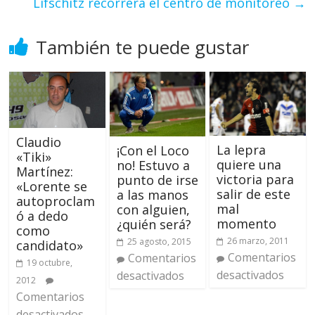
Lifschitz recorrerá el centro de monitoreo
→
También te puede gustar
Claudio
La lepra
¡Con el Loco
«Tiki»
quiere una
no! Estuvo a
Martínez:
victoria para
punto de irse
«Lorente se
salir de este
a las manos
autoproclam
mal
con alguien,
ó a dedo
momento
¿quién será?
como
26 marzo, 2011
25 agosto, 2015
candidato»
Comentarios
Comentarios
19 octubre,
desactivados
desactivados
2012
Comentarios
desactivados