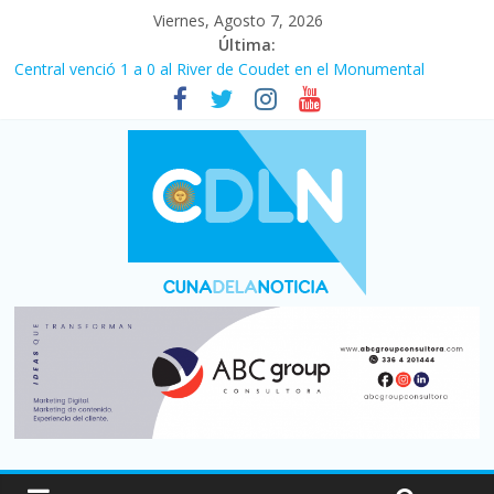
Viernes, Agosto 7, 2026
Última:
Central venció 1 a 0 al River de Coudet en el Monumental
La morosidad alcanzó su nivel más alto en dos décadas y ya
afecta a 400 mil deudores en Santa Fe
Desde que asumió Milei cerraron 41.000 kioscos: el sector
denuncia crisis como en 2001
Vacaciones de invierno con más movimiento y consumo
turístico: 4,6 millones de personas viajaron por el país, un 5,9%
más que en 2025
Fuerte caída de la venta de autos usados en julio: bajó un 12,6%
interanual