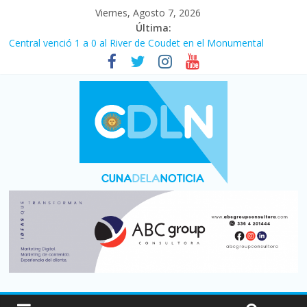
Viernes, Agosto 7, 2026
Última:
Central venció 1 a 0 al River de Coudet en el Monumental
La morosidad alcanzó su nivel más alto en dos décadas y ya
afecta a 400 mil deudores en Santa Fe
Desde que asumió Milei cerraron 41.000 kioscos: el sector
denuncia crisis como en 2001
Vacaciones de invierno con más movimiento y consumo
turístico: 4,6 millones de personas viajaron por el país, un 5,9%
más que en 2025
Fuerte caída de la venta de autos usados en julio: bajó un 12,6%
interanual