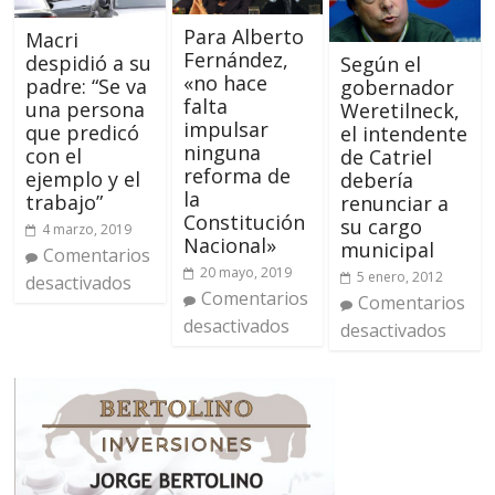
Para Alberto
Macri
Fernández,
despidió a su
Según el
«no hace
padre: “Se va
gobernador
falta
una persona
Weretilneck,
impulsar
que predicó
el intendente
ninguna
con el
de Catriel
reforma de
ejemplo y el
debería
la
trabajo”
renunciar a
Constitución
su cargo
4 marzo, 2019
Nacional»
municipal
Comentarios
20 mayo, 2019
5 enero, 2012
desactivados
Comentarios
Comentarios
desactivados
desactivados