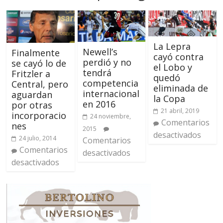
La Lepra
Newell’s
Finalmente
cayó contra
perdió y no
se cayó lo de
el Lobo y
tendrá
Fritzler a
quedó
competencia
Central, pero
eliminada de
internacional
aguardan
la Copa
en 2016
por otras
21 abril, 2019
incorporacio
24 noviembre,
Comentarios
nes
2015
desactivados
24 julio, 2014
Comentarios
Comentarios
desactivados
desactivados