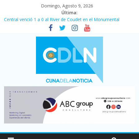
Domingo, Agosto 9, 2026
Última:
Central venció 1 a 0 al River de Coudet en el Monumental
La morosidad alcanzó su nivel más alto en dos décadas y ya
afecta a 400 mil deudores en Santa Fe
Desde que asumió Milei cerraron 41.000 kioscos: el sector
denuncia crisis como en 2001
Vacaciones de invierno con más movimiento y consumo
turístico: 4,6 millones de personas viajaron por el país, un 5,9%
más que en 2025
Fuerte caída de la venta de autos usados en julio: bajó un 12,6%
interanual