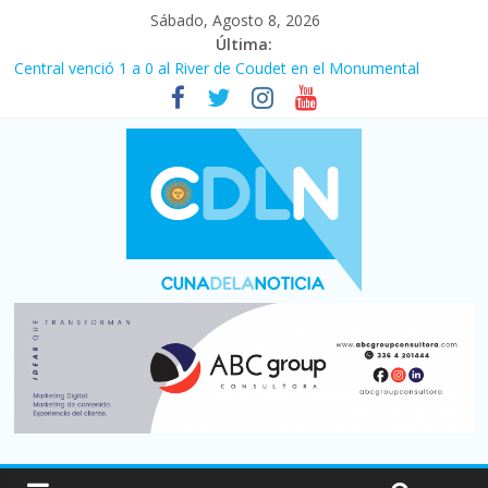
Sábado, Agosto 8, 2026
Última:
Central venció 1 a 0 al River de Coudet en el Monumental
La morosidad alcanzó su nivel más alto en dos décadas y ya
afecta a 400 mil deudores en Santa Fe
Desde que asumió Milei cerraron 41.000 kioscos: el sector
denuncia crisis como en 2001
Vacaciones de invierno con más movimiento y consumo
turístico: 4,6 millones de personas viajaron por el país, un 5,9%
más que en 2025
Fuerte caída de la venta de autos usados en julio: bajó un 12,6%
interanual