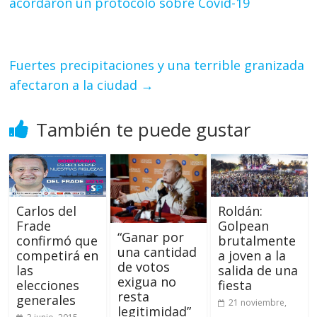
acordaron un protocolo sobre Covid-19
Fuertes precipitaciones y una terrible granizada
afectaron a la ciudad
→
También te puede gustar
Roldán:
Carlos del
Golpean
Frade
“Ganar por
brutalmente
confirmó que
una cantidad
a joven a la
competirá en
de votos
salida de una
las
exigua no
fiesta
elecciones
resta
generales
21 noviembre,
legitimidad”