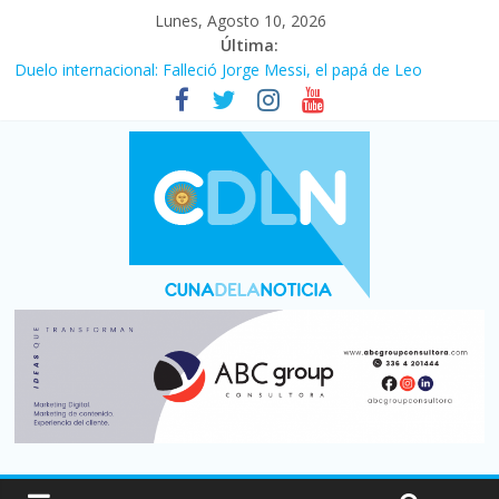
Lunes, Agosto 10, 2026
Última:
Duelo internacional: Falleció Jorge Messi, el papá de Leo
El consumo sigue frenado: las ventas minoristas cayeron 3,8 en
julio y acumulan siete meses en baja
Newell’s cayó 2 a 1 ante Defensa y Justicia en Florencio Varela
por la cuarta fecha del Clausura
El agro argentino logró un récord histórico de exportaciones en
el primer semestre de 2026
La construcción cayó 4,1% en junio y registró su cuarta baja del
año