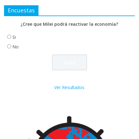
Encuestas
¿Cree que Milei podrá reactivar la economía?
Si
No
Ver Resultados