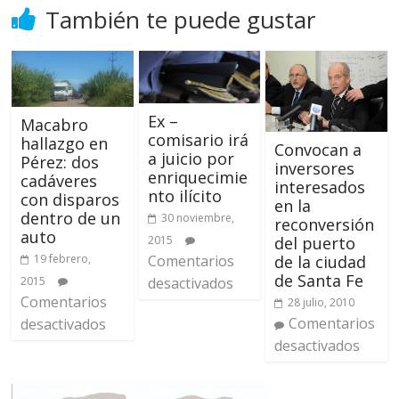
También te puede gustar
Ex –
Macabro
comisario irá
hallazgo en
Convocan a
a juicio por
Pérez: dos
inversores
enriquecimie
cadáveres
interesados
nto ilícito
con disparos
en la
dentro de un
30 noviembre,
reconversión
auto
del puerto
2015
de la ciudad
Comentarios
19 febrero,
de Santa Fe
desactivados
2015
Comentarios
28 julio, 2010
Comentarios
desactivados
desactivados