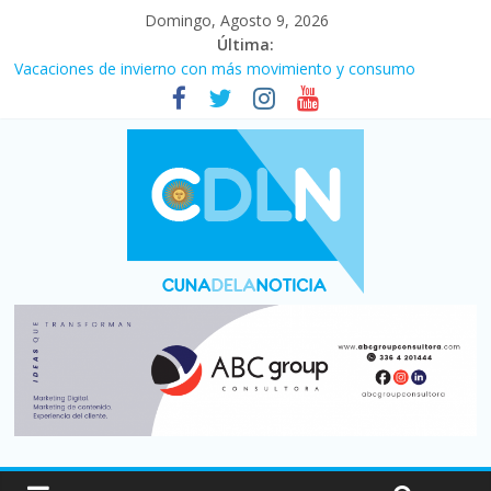
Domingo, Agosto 9, 2026
Última:
Vacaciones de invierno con más movimiento y consumo
turístico: 4,6 millones de personas viajaron por el país, un 5,9%
más que en 2025
El agro argentino logró un récord histórico de exportaciones en
el primer semestre de 2026
Duelo internacional: Falleció Jorge Messi, el papá de Leo
La morosidad alcanzó su nivel más alto en dos décadas y ya
afecta a 400 mil deudores en Santa Fe
Desde que asumió Milei cerraron 41.000 kioscos: el sector
denuncia crisis como en 2001