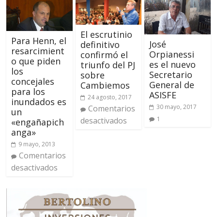
El escrutinio
Para Henn, el
José
definitivo
resarcimient
Orpianessi
confirmó el
o que piden
es el nuevo
triunfo del PJ
los
Secretario
sobre
concejales
General de
Cambiemos
para los
ASISFE
24 agosto, 2017
inundados es
30 mayo, 2017
Comentarios
un
1
desactivados
«engañapich
anga»
9 mayo, 2013
Comentarios
desactivados