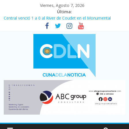
Viernes, Agosto 7, 2026
Última:
Central venció 1 a 0 al River de Coudet en el Monumental
La morosidad alcanzó su nivel más alto en dos décadas y ya
afecta a 400 mil deudores en Santa Fe
Desde que asumió Milei cerraron 41.000 kioscos: el sector
denuncia crisis como en 2001
Vacaciones de invierno con más movimiento y consumo
turístico: 4,6 millones de personas viajaron por el país, un 5,9%
más que en 2025
Fuerte caída de la venta de autos usados en julio: bajó un 12,6%
interanual