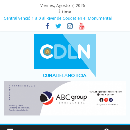
Viernes, Agosto 7, 2026
Última:
Central venció 1 a 0 al River de Coudet en el Monumental
La morosidad alcanzó su nivel más alto en dos décadas y ya
afecta a 400 mil deudores en Santa Fe
Desde que asumió Milei cerraron 41.000 kioscos: el sector
denuncia crisis como en 2001
Vacaciones de invierno con más movimiento y consumo
turístico: 4,6 millones de personas viajaron por el país, un 5,9%
más que en 2025
Fuerte caída de la venta de autos usados en julio: bajó un 12,6%
interanual