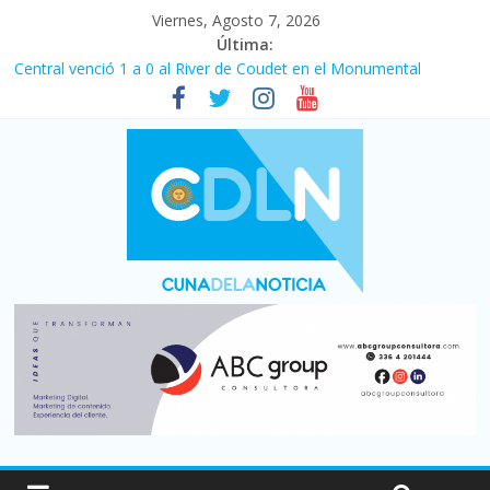
Viernes, Agosto 7, 2026
Última:
Central venció 1 a 0 al River de Coudet en el Monumental
La morosidad alcanzó su nivel más alto en dos décadas y ya
afecta a 400 mil deudores en Santa Fe
Desde que asumió Milei cerraron 41.000 kioscos: el sector
denuncia crisis como en 2001
Vacaciones de invierno con más movimiento y consumo
turístico: 4,6 millones de personas viajaron por el país, un 5,9%
más que en 2025
Fuerte caída de la venta de autos usados en julio: bajó un 12,6%
interanual