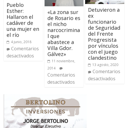
Pueblo
Detuvieron a
Esther:
«La zona sur
ex
Hallaron el
de Rosario es
funcionario
cadáver de
el nicho
de Seguridad
una mujer en
narcocrimina
del Frente
el río
l que
Progresista
abastece a
4 junio, 2018
por vínculos
Villa Gdor.
Comentarios
con el juego
Gálvez»
desactivados
clandestino
11 noviembre,
13 agosto, 2020
2014
Comentarios
Comentarios
desactivados
desactivados