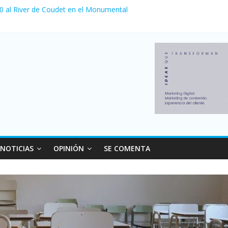
 0 al River de Coudet en el Monumental
nzó su nivel más alto en dos décadas y ya afecta a 400 mil deudores
ilei cerraron 41.000 kioscos: el sector denuncia crisis como en 200
erno con más movimiento y consumo turístico: 4,6 millones de perso
 venta de autos usados en julio: bajó un 12,6% interanual
NOTICIAS
OPINIÓN
SE COMENTA