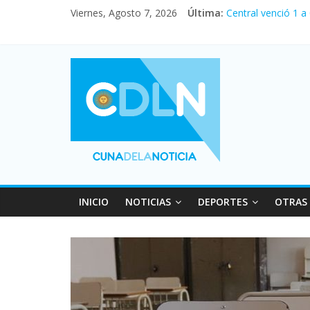
Viernes, Agosto 7, 2026
Última:
Central venció 1 a
La morosidad alca
Desde que asumió M
Vacaciones de invi
Fuerte caída de la
INICIO
NOTICIAS
DEPORTES
OTRAS 