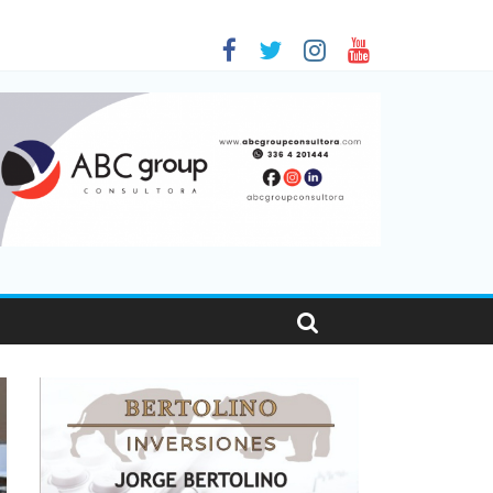
 en Santa Fe
1
nas viajaron por el país, un 5,9% más que en 2025