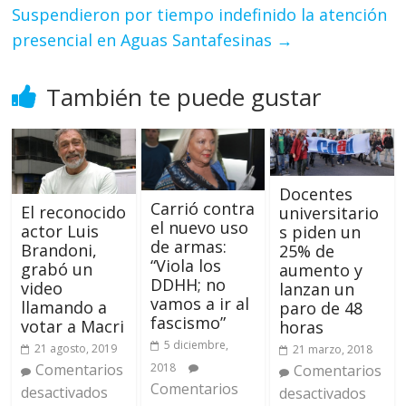
Suspendieron por tiempo indefinido la atención
presencial en Aguas Santafesinas
→
También te puede gustar
Docentes
Carrió contra
El reconocido
universitario
el nuevo uso
actor Luis
s piden un
de armas:
Brandoni,
25% de
“Viola los
grabó un
aumento y
DDHH; no
video
lanzan un
vamos a ir al
llamando a
paro de 48
fascismo”
votar a Macri
horas
5 diciembre,
21 agosto, 2019
21 marzo, 2018
2018
Comentarios
Comentarios
Comentarios
desactivados
desactivados