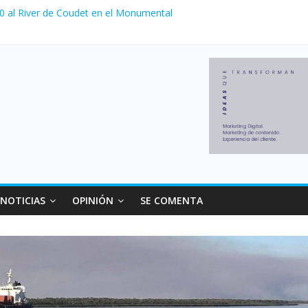
 0 al River de Coudet en el Monumental
nzó su nivel más alto en dos décadas y ya afecta a 400 mil deudores
ilei cerraron 41.000 kioscos: el sector denuncia crisis como en 200
erno con más movimiento y consumo turístico: 4,6 millones de perso
 venta de autos usados en julio: bajó un 12,6% interanual
NOTICIAS
OPINIÓN
SE COMENTA