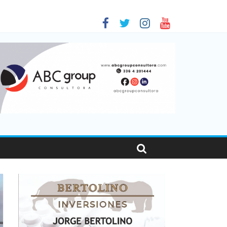
 en Santa Fe
1
nas viajaron por el país, un 5,9% más que en 2025