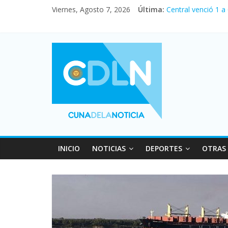
Viernes, Agosto 7, 2026
Última:
Central venció 1 a
La morosidad alca
Desde que asumió M
Vacaciones de invi
Fuerte caída de la
INICIO
NOTICIAS
DEPORTES
OTRAS 