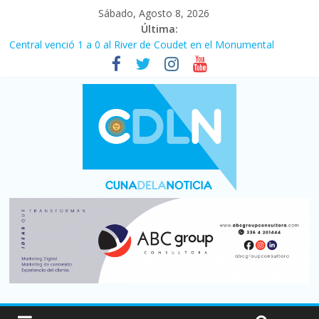
Sábado, Agosto 8, 2026
Última:
Fuerte caída de la venta de autos usados en julio: bajó un 12,6%
interanual
Central venció 1 a 0 al River de Coudet en el Monumental
La morosidad alcanzó su nivel más alto en dos décadas y ya
afecta a 400 mil deudores en Santa Fe
Desde que asumió Milei cerraron 41.000 kioscos: el sector
denuncia crisis como en 2001
Vacaciones de invierno con más movimiento y consumo
turístico: 4,6 millones de personas viajaron por el país, un 5,9%
más que en 2025