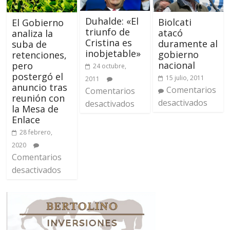
Duhalde: «El
Biolcati
El Gobierno
triunfo de
atacó
analiza la
Cristina es
duramente al
suba de
inobjetable»
gobierno
retenciones,
nacional
pero
24 octubre,
postergó el
15 julio, 2011
2011
anuncio tras
Comentarios
Comentarios
reunión con
desactivados
desactivados
la Mesa de
Enlace
28 febrero,
2020
Comentarios
desactivados