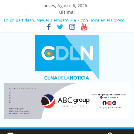
Jueves, Agosto 6, 2026
Última:
Pullaro mejora sus relaciones con el Gobierno nacional
En un partidazo, Newell’s empató 2 a 2 con Boca en el Coloso
del Parque
Vacaciones de invierno con más movimiento y consumo
turístico: 4,6 millones de personas viajaron por el país, un 5,9%
más que en 2025
Fuerte caída de la venta de autos usados en julio: bajó un 12,6%
interanual
Central venció 1 a 0 al River de Coudet en el Monumental