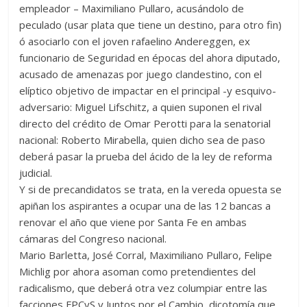
empleador – Maximiliano Pullaro, acusándolo de
peculado (usar plata que tiene un destino, para otro fin)
ó asociarlo con el joven rafaelino Andereggen, ex
funcionario de Seguridad en épocas del ahora diputado,
acusado de amenazas por juego clandestino, con el
elíptico objetivo de impactar en el principal -y esquivo-
adversario: Miguel Lifschitz, a quien suponen el rival
directo del crédito de Omar Perotti para la senatorial
nacional: Roberto Mirabella, quien dicho sea de paso
deberá pasar la prueba del ácido de la ley de reforma
judicial.
Y si de precandidatos se trata, en la vereda opuesta se
apiñan los aspirantes a ocupar una de las 12 bancas a
renovar el año que viene por Santa Fe en ambas
cámaras del Congreso nacional.
Mario Barletta, José Corral, Maximiliano Pullaro, Felipe
Michlig por ahora asoman como pretendientes del
radicalismo, que deberá otra vez columpiar entre las
facciones FPCyS y Juntos por el Cambio, dicotomía que