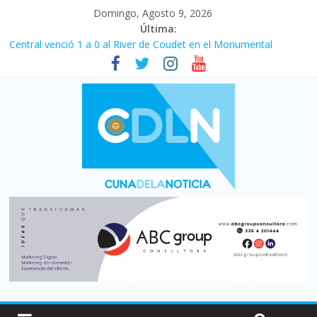
Domingo, Agosto 9, 2026
Última:
Central venció 1 a 0 al River de Coudet en el Monumental
La morosidad alcanzó su nivel más alto en dos décadas y ya
afecta a 400 mil deudores en Santa Fe
Desde que asumió Milei cerraron 41.000 kioscos: el sector
denuncia crisis como en 2001
Vacaciones de invierno con más movimiento y consumo
turístico: 4,6 millones de personas viajaron por el país, un 5,9%
más que en 2025
Fuerte caída de la venta de autos usados en julio: bajó un 12,6%
interanual