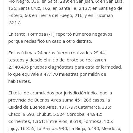
Río Negro, 339; en Salta, 289; en San Juan, 6; en San Luis,
125; Santa Cruz, 162; en Santa Fe, 2.137; en Santiago del
Estero, 60; en Tierra del Fuego, 216; y en Tucumán
2.217.
En tanto, Formosa (-1) reportó números negativos
porque reclasificó un caso a otro distrito.
En las últimas 24 horas fueron realizados 29.441
testeos y desde el inicio del brote se realizaron
2.140.435 pruebas diagnósticas para esta enfermedad,
lo que equivale a 47.170 muestras por millón de
habitantes.
El total de acumulados por jurisdicción indica que la
provincia de Buenos Aires suma 451.286 casos; la
Ciudad de Buenos Aires, 131.797; Catamarca, 335;
Chaco, 9.693; Chubut, 5.624; Córdoba, 44.942;
Corrientes, 1.361; Entre Ríos, 8.619; Formosa, 105;
Jujuy, 16.355; La Pampa, 930; La Rioja, 5.430; Mendoza,