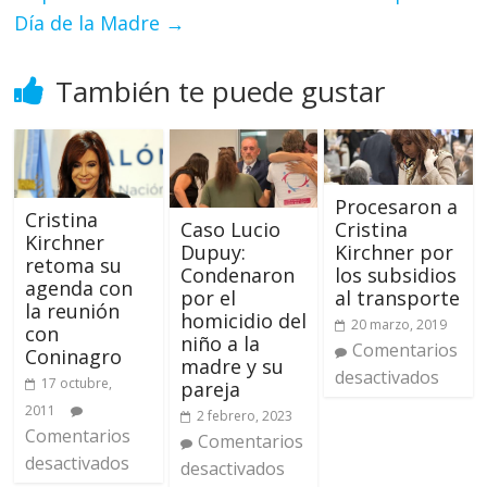
Día de la Madre
→
También te puede gustar
Procesaron a
Cristina
Cristina
Caso Lucio
Kirchner
Kirchner por
Dupuy:
retoma su
los subsidios
Condenaron
agenda con
al transporte
por el
la reunión
homicidio del
20 marzo, 2019
con
niño a la
Comentarios
Coninagro
madre y su
desactivados
17 octubre,
pareja
2011
2 febrero, 2023
Comentarios
Comentarios
desactivados
desactivados