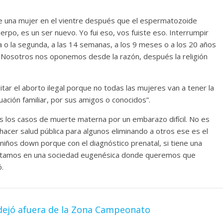
ene una mujer en el vientre después que el espermatozoide
rpo, es un ser nuevo. Yo fui eso, vos fuiste eso. Interrumpir
a o la segunda, a las 14 semanas, a los 9 meses o a los 20 años
o. Nosotros nos oponemos desde la razón, después la religión
tar el aborto ilegal porque no todas las mujeres van a tener la
tuación familiar, por sus amigos o conocidos”.
s los casos de muerte materna por un embarazo difícil. No es
 hacer salud pública para algunos eliminando a otros ese es el
iños down porque con el diagnóstico prenatal, si tiene una
 estamos en una sociedad eugenésica donde queremos que
ó.
o dejó afuera de la Zona Campeonato