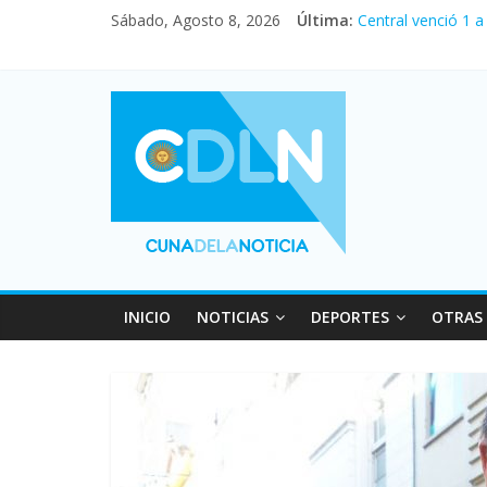
Sábado, Agosto 8, 2026
Última:
Central venció 1 
La morosidad alca
Desde que asumió 
Vacaciones de inv
Fuerte caída de la
INICIO
NOTICIAS
DEPORTES
OTRAS 