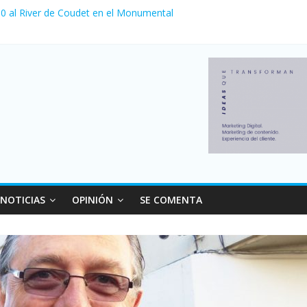
a 0 al River de Coudet en el Monumental
nzó su nivel más alto en dos décadas y ya afecta a 400 mil deudores
Milei cerraron 41.000 kioscos: el sector denuncia crisis como en 20
ierno con más movimiento y consumo turístico: 4,6 millones de perso
 venta de autos usados en julio: bajó un 12,6% interanual
NOTICIAS
OPINIÓN
SE COMENTA