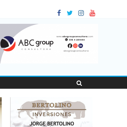
 en Santa Fe
01
nas viajaron por el país, un 5,9% más que en 2025