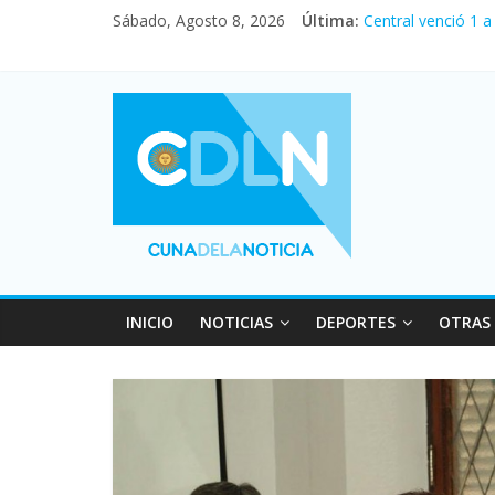
Sábado, Agosto 8, 2026
Última:
Central venció 1 
La morosidad alca
Desde que asumió 
Vacaciones de inv
Fuerte caída de la
INICIO
NOTICIAS
DEPORTES
OTRAS 