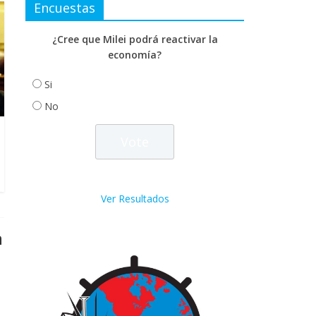
Encuestas
¿Cree que Milei podrá reactivar la
economía?
Si
No
Ver Resultados
n