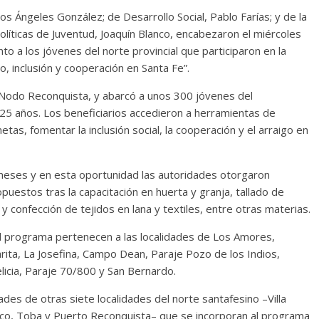
os Ángeles González; de Desarrollo Social, Pablo Farías; y de la
Políticas de Juventud, Joaquín Blanco, encabezaron el miércoles
to a los jóvenes del norte provincial que participaron en la
o, inclusión y cooperación en Santa Fe”.
– Nodo Reconquista, y abarcó a unos 300 jóvenes del
5 años. Los beneficiarios accedieron a herramientas de
tas, fomentar la inclusión social, la cooperación y el arraigo en
 meses y en esta oportunidad las autoridades otorgaron
opuestos tras la capacitación en huerta y granja, tallado de
 confección de tejidos en lana y textiles, entre otras materias.
l programa pertenecen a las localidades de Los Amores,
rita, La Josefina, Campo Dean, Paraje Pozo de los Indios,
elicia, Paraje 70/800 y San Bernardo.
ades de otras siete localidades del norte santafesino –Villa
iyaco, Toba y Puerto Reconquista– que se incorporan al programa