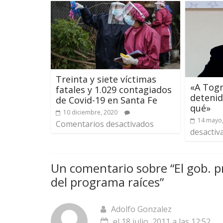
Treinta y siete víctimas
«A Togn
fatales y 1.029 contagiados
detenid
de Covid-19 en Santa Fe
qué»
10 diciembre, 2020
14 mayo
Comentarios desactivados
desactiv
Un comentario sobre “
El gob. 
del programa raíces
”
Adolfo Gonzalez
el 18 julio, 2011 a las 12:52