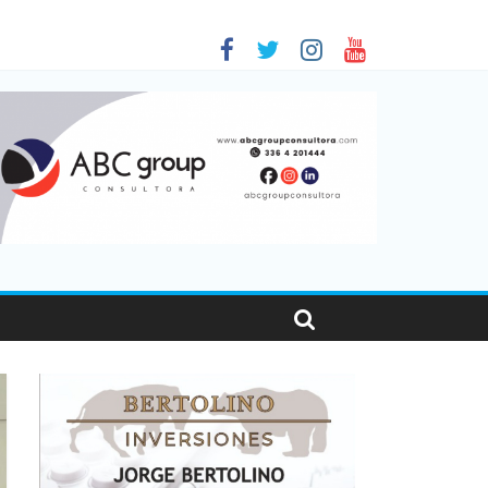
 en Santa Fe
01
nas viajaron por el país, un 5,9% más que en 2025