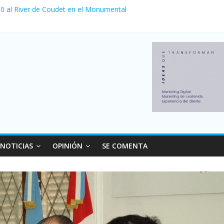
a 0 al River de Coudet en el Monumental
nzó su nivel más alto en dos décadas y ya afecta a 400 mil deudores
Milei cerraron 41.000 kioscos: el sector denuncia crisis como en 20
ierno con más movimiento y consumo turístico: 4,6 millones de perso
 venta de autos usados en julio: bajó un 12,6% interanual
NOTICIAS
OPINIÓN
SE COMENTA