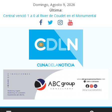
Domingo, Agosto 9, 2026
Última:
Central venció 1 a 0 al River de Coudet en el Monumental
La morosidad alcanzó su nivel más alto en dos décadas y ya
afecta a 400 mil deudores en Santa Fe
Desde que asumió Milei cerraron 41.000 kioscos: el sector
denuncia crisis como en 2001
Vacaciones de invierno con más movimiento y consumo
turístico: 4,6 millones de personas viajaron por el país, un 5,9%
más que en 2025
Fuerte caída de la venta de autos usados en julio: bajó un 12,6%
interanual