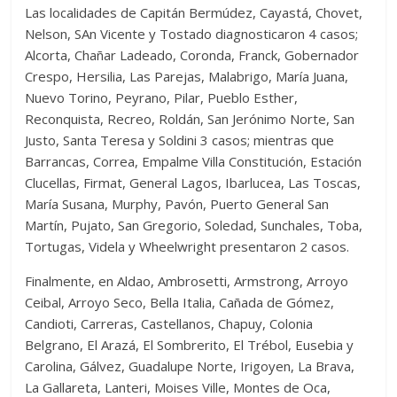
Las localidades de Capitán Bermúdez, Cayastá, Chovet,
Nelson, SAn Vicente y Tostado diagnosticaron 4 casos;
Alcorta, Chañar Ladeado, Coronda, Franck, Gobernador
Crespo, Hersilia, Las Parejas, Malabrigo, María Juana,
Nuevo Torino, Peyrano, Pilar, Pueblo Esther,
Reconquista, Recreo, Roldán, San Jerónimo Norte, San
Justo, Santa Teresa y Soldini 3 casos; mientras que
Barrancas, Correa, Empalme Villa Constitución, Estación
Clucellas, Firmat, General Lagos, Ibarlucea, Las Toscas,
María Susana, Murphy, Pavón, Puerto General San
Martín, Pujato, San Gregorio, Soledad, Sunchales, Toba,
Tortugas, Videla y Wheelwright presentaron 2 casos.
Finalmente, en Aldao, Ambrosetti, Armstrong, Arroyo
Ceibal, Arroyo Seco, Bella Italia, Cañada de Gómez,
Candioti, Carreras, Castellanos, Chapuy, Colonia
Belgrano, El Arazá, El Sombrerito, El Trébol, Eusebia y
Carolina, Gálvez, Guadalupe Norte, Irigoyen, La Brava,
La Gallareta, Lanteri, Moises Ville, Montes de Oca,