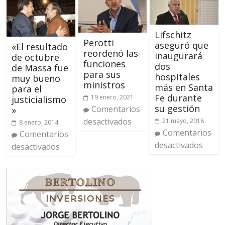
Lifschitz
Perotti
aseguró que
«El resultado
reordenó las
inaugurará
de octubre
funciones
dos
de Massa fue
para sus
hospitales
muy bueno
ministros
más en Santa
para el
Fe durante
19 enero, 2021
justicialismo
su gestión
Comentarios
»
desactivados
21 mayo, 2018
8 enero, 2014
Comentarios
Comentarios
desactivados
desactivados