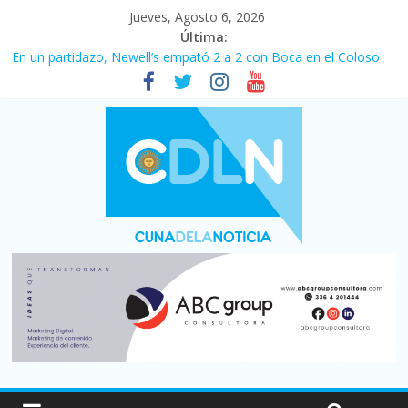
Jueves, Agosto 6, 2026
Última:
En un partidazo, Newell’s empató 2 a 2 con Boca en el Coloso
del Parque
Vacaciones de invierno con más movimiento y consumo
turístico: 4,6 millones de personas viajaron por el país, un 5,9%
más que en 2025
Fuerte caída de la venta de autos usados en julio: bajó un 12,6%
interanual
Central venció 1 a 0 al River de Coudet en el Monumental
Pullaro mejora sus relaciones con el Gobierno nacional