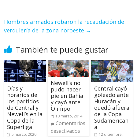
Hombres armados robaron la recaudación de
verdulería de la zona noroeste
→
También te puede gustar
Newell’s no
Días y
Central cayó
pudo hacer
horarios de
goleado ante
pie en Bahía
los partidos
Huracán y
y cayó ante
de Central y
quedó afuera
Olimpo
Newell’s en la
de la Copa
10 marzo, 2014
Copa de la
Sudamerican
Comentarios
Superliga
a
desactivados
5 marzo, 2020
12 diciembre,