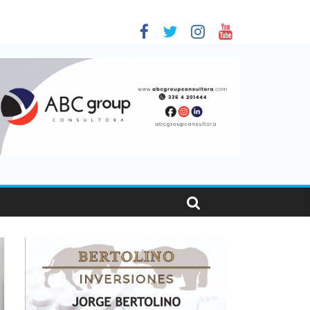
 en Santa Fe
1
nas viajaron por el país, un 5,9% más que en 2025