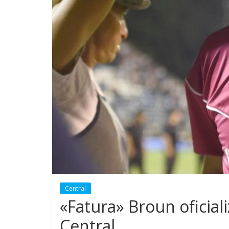
Central
«Fatura» Broun oficial
Central