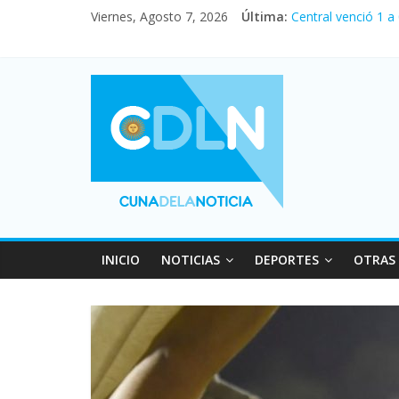
Viernes, Agosto 7, 2026
Última:
Central venció 1 a
La morosidad alca
Desde que asumió M
Vacaciones de invi
Fuerte caída de la
INICIO
NOTICIAS
DEPORTES
OTRAS 