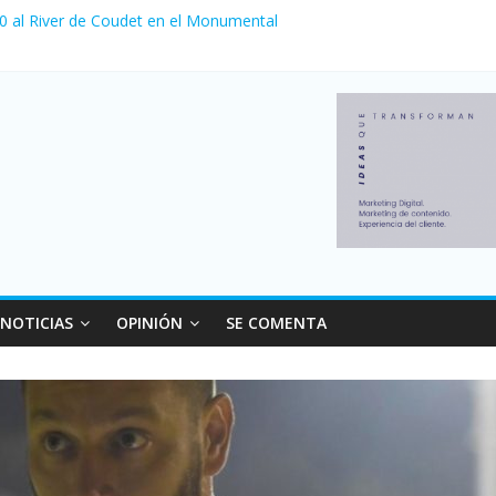
 0 al River de Coudet en el Monumental
nzó su nivel más alto en dos décadas y ya afecta a 400 mil deudores
ilei cerraron 41.000 kioscos: el sector denuncia crisis como en 200
erno con más movimiento y consumo turístico: 4,6 millones de perso
 venta de autos usados en julio: bajó un 12,6% interanual
NOTICIAS
OPINIÓN
SE COMENTA