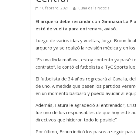
10 febrero, 2021
Cuna de la Noticia
El arquero debe rescindir con Gimnasia La Pla
esté de vuelta para entrenar», avisó.
Luego de varios idas y vueltas, Jorge Broun fin
arquero ya se realizó la revisión médica y en lo
“Es una linda mañana, estoy contento ya pasé to
contrato”, le contó el futbolista a TyC Sports l
El futbolista de 34 años regresará al Canalla, d
de uno. A medida que pasen los partidos verem
en un momento bárbaro y puedo ayudar al equipo
Además, Fatura le agradeció al entrenador, Cristi
fue uno de los responsables de que hoy esté acá
directivos que hicieron todo lo posible”.
Por último, Broun indicó los pasos a seguir para