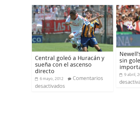
Newell’
Central goleó a Huracán y
sin gol
sueña con el ascenso
importa
directo
9 abril, 
Comentarios
6 mayo, 2012
desactiv
desactivados