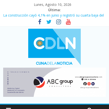
Lunes, Agosto 10, 2026
Última:
La construcción cayó 4,1% en junio y registró su cuarta baja del
año
El consumo sigue frenado: las ventas minoristas cayeron 3,8 en
julio y acumulan siete meses en baja
Newell’s cayó 2 a 1 ante Defensa y Justicia en Florencio Varela
por la cuarta fecha del Clausura
Milei y los errores no forzados
El agro argentino logró un récord histórico de exportaciones en
el primer semestre de 2026