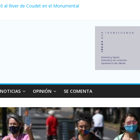
a 0 al River de Coudet en el Monumental
nzó su nivel más alto en dos décadas y ya afecta a 400 mil deudores
Milei cerraron 41.000 kioscos: el sector denuncia crisis como en 20
ierno con más movimiento y consumo turístico: 4,6 millones de perso
 venta de autos usados en julio: bajó un 12,6% interanual
NOTICIAS
OPINIÓN
SE COMENTA