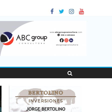
 en Santa Fe
01
nas viajaron por el país, un 5,9% más que en 2025