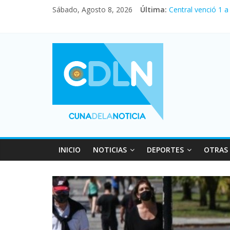
Sábado, Agosto 8, 2026
Última:
Central venció 1 
La morosidad alca
Desde que asumió 
Vacaciones de inv
Fuerte caída de la
INICIO
NOTICIAS
DEPORTES
OTRAS 