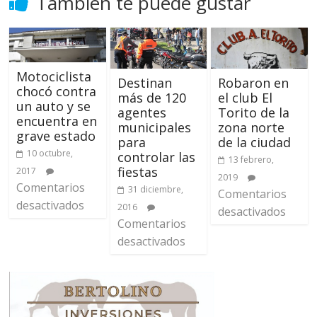
También te puede gustar
Motociclista
Destinan
Robaron en
chocó contra
más de 120
el club El
un auto y se
agentes
Torito de la
encuentra en
municipales
zona norte
grave estado
para
de la ciudad
10 octubre,
controlar las
13 febrero,
fiestas
2017
2019
Comentarios
31 diciembre,
Comentarios
desactivados
2016
desactivados
Comentarios
desactivados