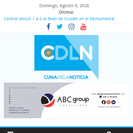
Domingo, Agosto 9, 2026
Última:
Central venció 1 a 0 al River de Coudet en el Monumental
La morosidad alcanzó su nivel más alto en dos décadas y ya
afecta a 400 mil deudores en Santa Fe
Desde que asumió Milei cerraron 41.000 kioscos: el sector
denuncia crisis como en 2001
Vacaciones de invierno con más movimiento y consumo
turístico: 4,6 millones de personas viajaron por el país, un 5,9%
más que en 2025
Fuerte caída de la venta de autos usados en julio: bajó un 12,6%
interanual