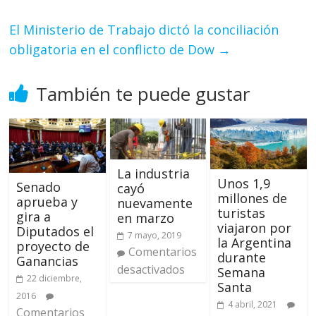
El Ministerio de Trabajo dictó la conciliación
obligatoria en el conflicto de Dow
→
También te puede gustar
La industria
Unos 1,9
Senado
cayó
millones de
aprueba y
nuevamente
turistas
gira a
en marzo
viajaron por
Diputados el
7 mayo, 2019
la Argentina
proyecto de
Comentarios
durante
Ganancias
desactivados
Semana
22 diciembre,
Santa
2016
4 abril, 2021
Comentarios