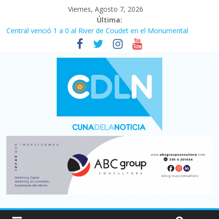
Viernes, Agosto 7, 2026
Última:
Central venció 1 a 0 al River de Coudet en el Monumental
La morosidad alcanzó su nivel más alto en dos décadas y ya
afecta a 400 mil deudores en Santa Fe
Desde que asumió Milei cerraron 41.000 kioscos: el sector
denuncia crisis como en 2001
Vacaciones de invierno con más movimiento y consumo
turístico: 4,6 millones de personas viajaron por el país, un 5,9%
más que en 2025
Fuerte caída de la venta de autos usados en julio: bajó un 12,6%
interanual