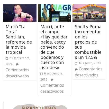
Murió “La
Macri, ante
Shell y Puma
Tota”
el campo:
incrementar
Santillán,
«Hay que dar
on los
referente de
pelea, estoy
precios de
la movida
convencido
sus
tropical
de que
combustible
podemos y
s un 12,5%
23 septiembre,
cuento con
16 agosto, 2023
2024
ustedes»
Comentarios
Comentarios
6 septiembre,
desactivados
desactivados
2019
Comentarios
desactivados