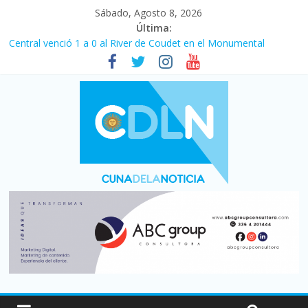
Sábado, Agosto 8, 2026
Última:
Central venció 1 a 0 al River de Coudet en el Monumental
La morosidad alcanzó su nivel más alto en dos décadas y ya
afecta a 400 mil deudores en Santa Fe
Desde que asumió Milei cerraron 41.000 kioscos: el sector
denuncia crisis como en 2001
Vacaciones de invierno con más movimiento y consumo
turístico: 4,6 millones de personas viajaron por el país, un 5,9%
más que en 2025
Fuerte caída de la venta de autos usados en julio: bajó un 12,6%
interanual