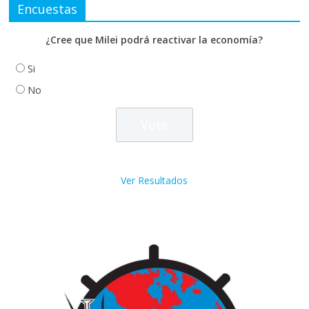
Encuestas
¿Cree que Milei podrá reactivar la economía?
Si
No
Ver Resultados