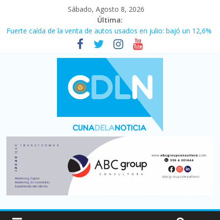
Sábado, Agosto 8, 2026
Última:
Fuerte caída de la venta de autos usados en julio: bajó un 12,6%
interanual
Central venció 1 a 0 al River de Coudet en el Monumental
La morosidad alcanzó su nivel más alto en dos décadas y ya
afecta a 400 mil deudores en Santa Fe
Desde que asumió Milei cerraron 41.000 kioscos: el sector
denuncia crisis como en 2001
Vacaciones de invierno con más movimiento y consumo
turístico: 4,6 millones de personas viajaron por el país, un 5,9%
más que en 2025