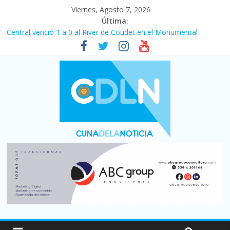
Viernes, Agosto 7, 2026
Última:
Central venció 1 a 0 al River de Coudet en el Monumental
La morosidad alcanzó su nivel más alto en dos décadas y ya
afecta a 400 mil deudores en Santa Fe
Desde que asumió Milei cerraron 41.000 kioscos: el sector
denuncia crisis como en 2001
Vacaciones de invierno con más movimiento y consumo
turístico: 4,6 millones de personas viajaron por el país, un 5,9%
más que en 2025
Fuerte caída de la venta de autos usados en julio: bajó un 12,6%
interanual