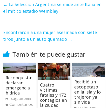
←
La Selección Argentina se mide ante Italia en
el mítico estadio Wembley
Encontraron a una mujer asesinada con siete
tiros junto a un auto quemado
→
También te puede gustar
Reconquista:
Recibió un
declaran
Cuatro
escopetazo
emergencia
víctimas
en la isla y lo
hídrica
fatales y 172
trajeron ya
18 agosto, 2015
contagios en
sin vida
Comentarios
la ciudad
17 julio, 2015